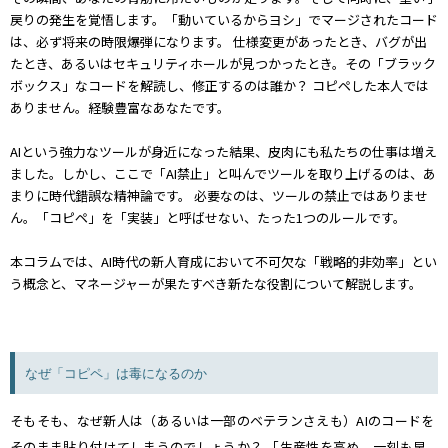
戻りの発生を覚悟します。「動いているからヨシ」でマージされたコード
は、必ず将来の時限爆弾になります。 仕様変更があったとき、バグが出
たとき、あるいはセキュリティホールが見つかったとき。その「ブラック
ボックス」なコードを解読し、修正するのは誰か？ コピペした本人では
ありません。経験豊富なあなたです。
AIという強力なツールが身近になった結果、皮肉にも私たちの仕事は増え
ました。しかし、ここで「AI禁止」と叫んでツールを取り上げるのは、あ
まりに時代錯誤な精神論です。 必要なのは、ツールの禁止ではありませ
ん。「コピペ」を「実装」と呼ばせない、たった1つのルールです。
本コラムでは、AI時代の新人育成において不可欠な「戦略的非効率」とい
う概念と、マネージャーが果たすべき新たな役割について解説します。
なぜ「コピペ」は毒になるのか
そもそも、なぜ新人は（あるいは一部のベテランさえも）AIのコードを
そのまま貼り付けてしまうのでしょうか？ 「生産性を高め、一刻も早