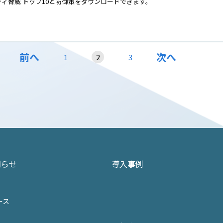
ティ脅威 トップ10と防御策をダウンロードできます。
前へ
次へ
1
2
3
知らせ
導入事例
ース