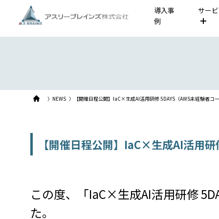
導入事
サービ
例
〉NEWS
〉【開催日程公開】IaC×生成AI活用研修 5DAYS（AWS未経験
【開催日程公開】IaC×生成AI活用研
この度、「IaC×生成AI活用研修 
た。