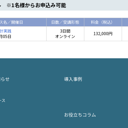
ル ※1名様からお申込み可能
ス名／開催日
日数／受講形態
料金（税込）
計実践
3日間
132,000円
8月05日
オンライン
知らせ
導入事例
ース
お役立ちコラム