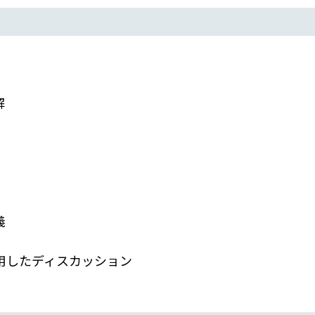
解
義
用したディスカッション