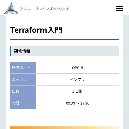
Terraform入門
研修情報
研修コード
OP015
カテゴリ
インフラ
日数
1 日間
時間
09:30 ～ 17:30