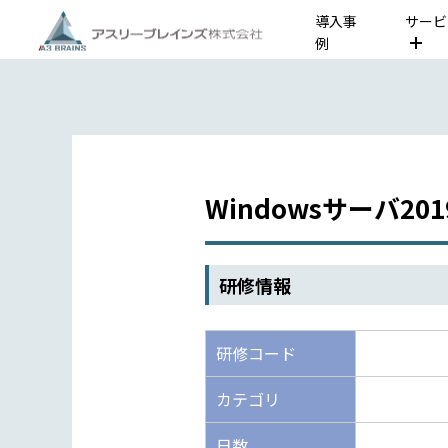
導入事
サービ
例
Windowsサーバ20
研修情報
研修コード
カテゴリ
日数