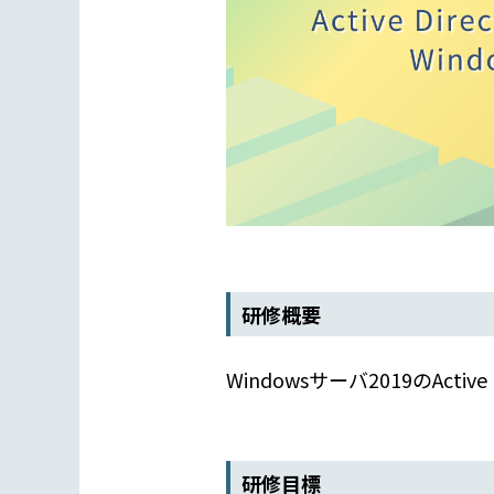
研修概要
Windowsサーバ2019のAct
研修目標