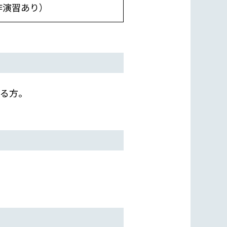
（操作演習あり）
ある方。