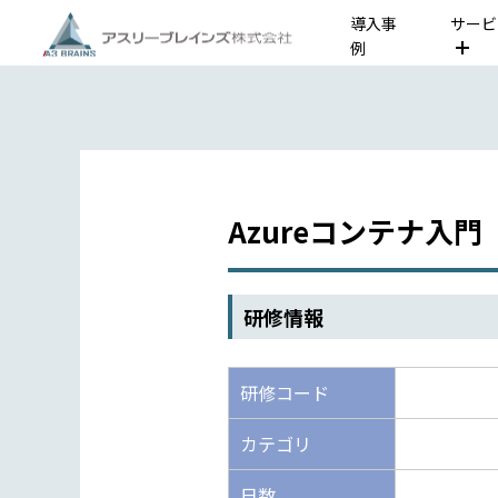
導入事
サービ
例
Azureコンテナ入門
研修情報
研修コード
カテゴリ
日数