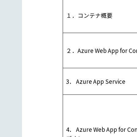
１．コンテナ概要
２．Azure Web App for Con
3． Azure App Service
4． Azure Web App for C