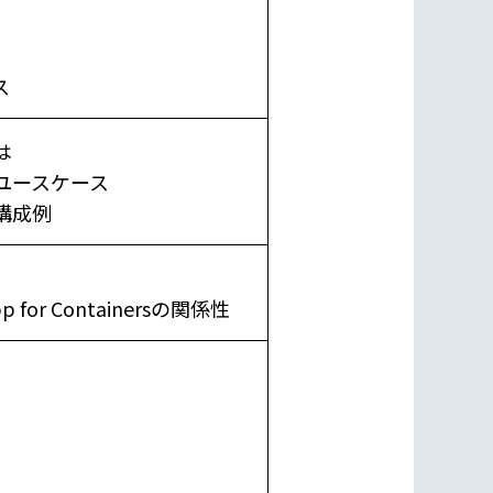
ス
とは
rs のユースケース
 の構成例
App for Containersの関係性