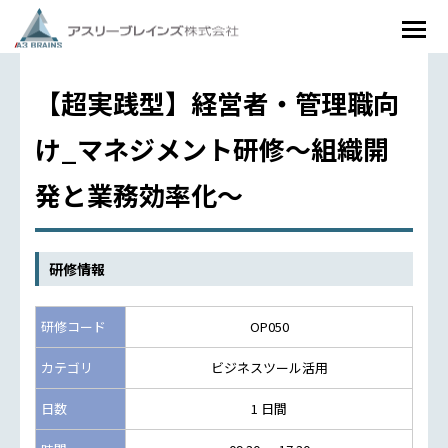
【超実践型】経営者・管理職向
け_マネジメント研修～組織開
発と業務効率化～
研修情報
研修コード
OP050
カテゴリ
ビジネスツール活用
日数
1 日間