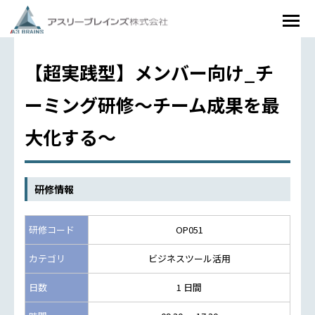
【超実践型】メンバー向け_チ
ーミング研修～チーム成果を最
大化する～
研修情報
研修コード
OP051
カテゴリ
ビジネスツール活用
日数
1 日間