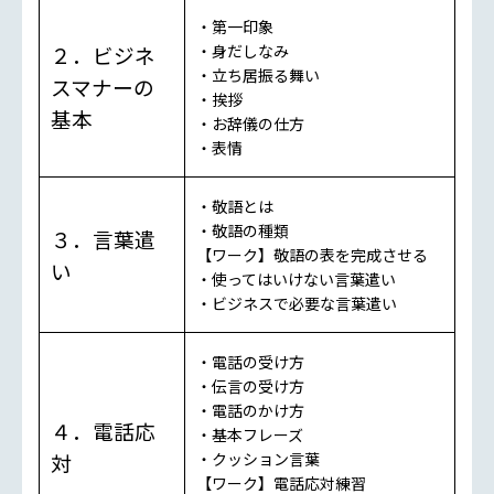
・第一印象
２．ビジネ
・身だしなみ
・立ち居振る舞い
スマナーの
・挨拶
基本
・お辞儀の仕方
・表情
・敬語とは
・敬語の種類
３．言葉遣
【ワーク】敬語の表を完成させる
い
・使ってはいけない言葉遣い
・ビジネスで必要な言葉遣い
・電話の受け方
・伝言の受け方
・電話のかけ方
４．電話応
・基本フレーズ
対
・クッション言葉
【ワーク】電話応対練習