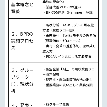
業務の硬直化）
基本概念と
・業務改善 vs BPRの違い
意義
・BPRの5原則（Hammer）解説
・現状分析：As-Isモデルの可視化
方法（業務フロー図）
２．BPRの
・未来設計：To-Beモデルの思考法
実施プロセ
（顧客価値・ゼロベース）
・実行：変革の推進体制、壁の乗り
ス
越え方
・PDCAサイクルによる定着支援
３．グルー
・架空企業「A社」の現状業務フロ
ー資料配布
プワーク
・問題点・非効率箇所の洗い出し
①：現状分
・重要業務の洗い出しと業務分類
析
４．発表・
・各グループ発表