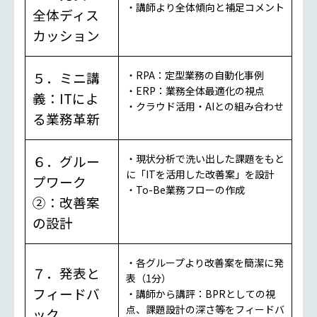
・講師より全体傾向と補足コメント
全体ディス
カッション
５．ミニ講
・RPA：定型業務の自動化事例
・ERP：業務全体最適化の視点
義：ITによ
・クラウド活用・AIとの組み合わせ
る業務革新
６．グルー
・現状分析で洗い出した課題をもと
に「ITを活用した改善案」を設計
プワーク
・To-Be業務フローの作成
②：改善案
の設計
・各グループより改善案を簡潔に発
７．発表と
表（1分）
フィードバ
・講師から講評：BPRとしての視
点、課題設計の深さ等をフィードバ
ック