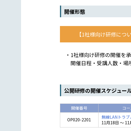
開催形態
【1社様向け研修につ
・1社様向け研修の開催を承
開催日程・受講人数・場所
公開研修の開催スケジュー
開催番号
コー
無線LANトラ
OP020-2201
11月18日 ～ 1