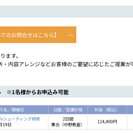
いてのお問合せはこちら】
ります。
・内容アレンジなどお客様のご要望に応じたご提案が
ル ※1名様からお申込み可能
ス名／開催日
日数／受講形態
料金（税込）
ブルシューティング研修
2日間
114,400円
1月19日
集合（中野教室）