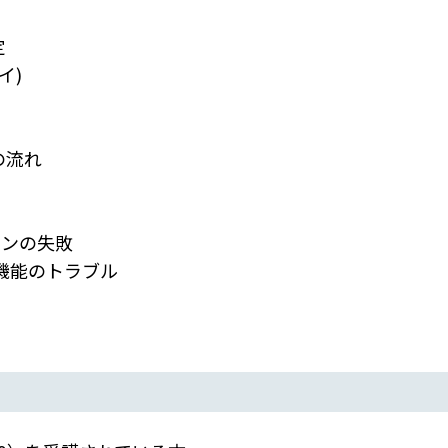
定
イ)
の流れ
ョンの失敗
ィ機能のトラブル