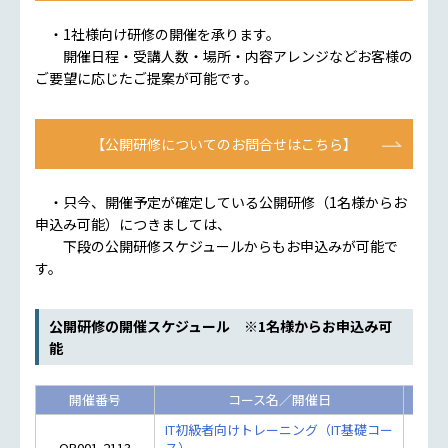
・1社様向け研修の開催を承ります。
開催日程・受講人数・場所・内容アレンジなどお客様の
ご要望に応じたご提案が可能です。
【公開研修についてのお問合せはこちら】
・只今、開催予定が確定している公開研修（1名様からお
申込み可能）につきましては、
下段の公開研修スケジュールからもお申込みが可能で
す。
公開研修の開催スケジュール ※1名様からお申込み可
能
開催番号
コース名／開催日
日数
IT初級者向けトレーニング（IT基礎コー
OP001-2113
ス）