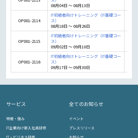
オ
08月04日 ～ 08月13日
IT初級者向けトレーニング（IT基礎コー
OP001-2114
ス）
オ
08月18日 ～ 08月26日
IT初級者向けトレーニング（IT基礎コー
OP001-2115
ス）
オ
09月02日 ～ 09月10日
IT初級者向けトレーニング（IT基礎コー
OP001-2116
ス）
オ
09月17日 ～ 09月30日
サービス
全てのお知らせ
特徴・強み
イベント
IT企業向け新入社員研修
プレスリリース
IT・ビジネス研修
お知らせ